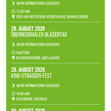
Mehr Informationen anzeigen
Becherlichter, Fackeln und Lichtinstallationen
17:00 Uhr
verwandeln den agra-Park in einen farbigen
Open Air hinter dem weißen Haus, Markkleeberg
Märchenwald, der bei jedem Rundgang einen
anderen Eindruck hinterlässt. Passend zum
29. August 2026
Ambiente gibt es ein leuchtendes Konzert
Überregionaler Bläsertag
unserer Fachbereiche.
Mehr Informationen anzeigen
Teilnahme der Bläserklassen.
ganztäig
Bläserakademie, Bad Lausick
29. August 2026
Kino-Straßen-Fest
Mehr Informationen anzeigen
Konzert unserer Zwenkauer Schüler und
15:00 Uhr
Schülerinnen zum Fest des Kulturkinos.
Kulturkino, Zwenkau