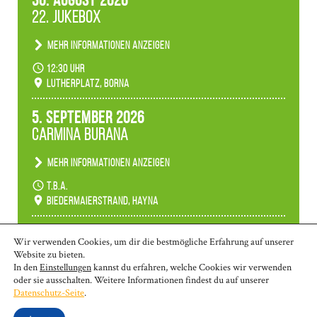
30. August 2026
22. Jukebox
Mehr Informationen anzeigen
Anlässlicher der 775-Jahrfeier der Stadt Borna
12:30 Uhr
spielen wir noch einmal unser aktuelles
Lutherplatz, Borna
Jukeboxprogramm zum Stadtfest.
5. September 2026
Carmina Burana
Mehr Informationen anzeigen
Tanztheater der Quertänzer Borna.
t.b.a.
Biedermaierstrand, Hayna
Mehr Termine anzeigen
Wir verwenden Cookies, um dir die bestmögliche Erfahrung auf unserer
Website zu bieten.
In den
Einstellungen
kannst du erfahren, welche Cookies wir verwenden
oder sie ausschalten. Weitere Informationen findest du auf unserer
© 2026 | Borna: 03433-26 970 | Markkleeberg: 0341-35 80 463 | Wurzen:
Datenschutz-Seite
.
03425-90 58 10
kontakt@ms-lkl.de
|
Impressum
|
Datenschutzerklärung
|