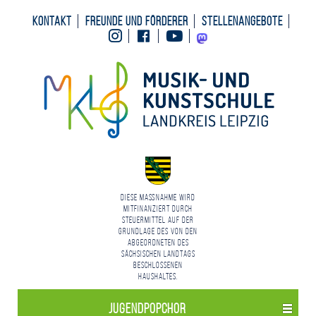
Kontakt
Freunde und Förderer
Stellenangebote
Instagram
Facebook
Youtube
Mastodon
Diese Maßnahme wird
mitfinanziert durch
Steuermittel auf der
Grundlage des von den
Abgeordneten des
Sächsischen Landtags
beschlossenen
Haushaltes.
JugendPOPChor