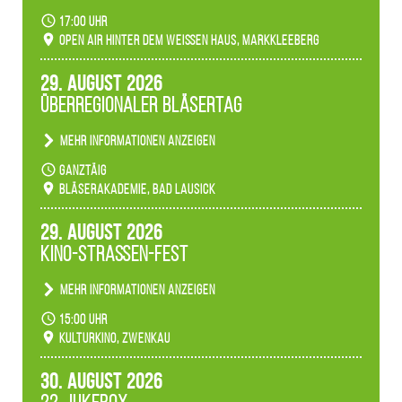
Becherlichter, Fackeln und Lichtinstallationen
17:00 Uhr
verwandeln den agra-Park in einen farbigen
Open Air hinter dem weißen Haus, Markkleeberg
Märchenwald, der bei jedem Rundgang einen
anderen Eindruck hinterlässt. Passend zum
29. August 2026
Ambiente gibt es ein leuchtendes Konzert
Überregionaler Bläsertag
unserer Fachbereiche.
Mehr Informationen anzeigen
Teilnahme der Bläserklassen.
ganztäig
Bläserakademie, Bad Lausick
29. August 2026
Kino-Straßen-Fest
Mehr Informationen anzeigen
Konzert unserer Zwenkauer Schüler und
15:00 Uhr
Schülerinnen zum Fest des Kulturkinos.
Kulturkino, Zwenkau
30. August 2026