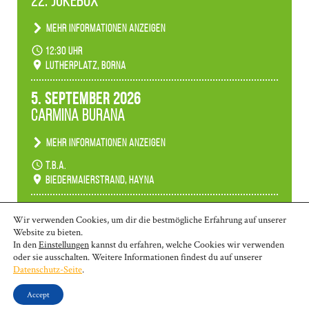
22. Jukebox
Mehr Informationen anzeigen
Anlässlicher der 775-Jahrfeier der Stadt Borna
12:30 Uhr
spielen wir noch einmal unser aktuelles
Lutherplatz, Borna
Jukeboxprogramm zum Stadtfest.
5. September 2026
Carmina Burana
Mehr Informationen anzeigen
Tanztheater der Quertänzer Borna.
t.b.a.
Biedermaierstrand, Hayna
Mehr Termine anzeigen
Wir verwenden Cookies, um dir die bestmögliche Erfahrung auf unserer
Website zu bieten.
In den
Einstellungen
kannst du erfahren, welche Cookies wir verwenden
oder sie ausschalten. Weitere Informationen findest du auf unserer
© 2026 | Borna: 03433-26 970 | Markkleeberg: 0341-35 80 463 | Wurzen:
Datenschutz-Seite
.
03425-90 58 10
kontakt@ms-lkl.de
|
Impressum
|
Datenschutzerklärung
|
Accept
Barrierefreiheit
|
Intern