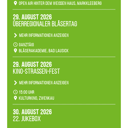
verwandeln den agra-Park in einen farbigen
Open Air hinter dem weißen Haus, Markkleeberg
Märchenwald, der bei jedem Rundgang einen
anderen Eindruck hinterlässt. Passend zum
29. August 2026
Ambiente gibt es ein leuchtendes Konzert
Überregionaler Bläsertag
unserer Fachbereiche.
Mehr Informationen anzeigen
Teilnahme der Bläserklassen.
ganztäig
Bläserakademie, Bad Lausick
29. August 2026
Kino-Straßen-Fest
Mehr Informationen anzeigen
Konzert unserer Zwenkauer Schüler und
15:00 Uhr
Schülerinnen zum Fest des Kulturkinos.
Kulturkino, Zwenkau
30. August 2026
22. Jukebox