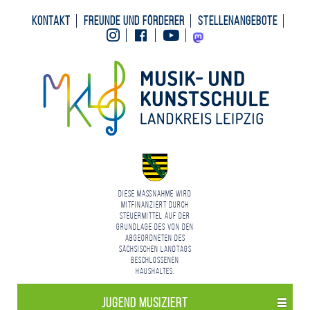
Kontakt
Freunde und Förderer
Stellenangebote
Instagram
Facebook
Youtube
Mastodon
Diese Maßnahme wird
mitfinanziert durch
Steuermittel auf der
Grundlage des von den
Abgeordneten des
Sächsischen Landtags
beschlossenen
Haushaltes.
Jugend Musiziert