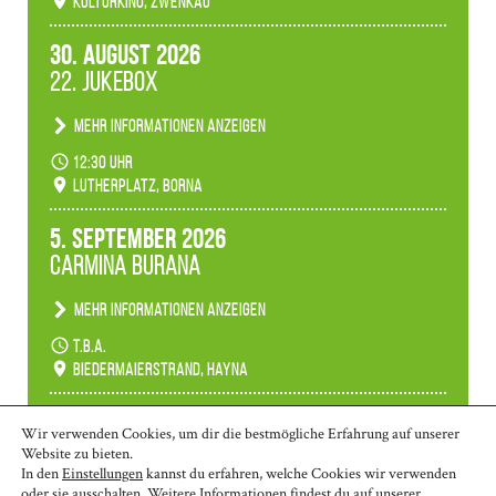
Kulturkino, Zwenkau
30. August 2026
22. Jukebox
Mehr Informationen anzeigen
Anlässlicher der 775-Jahrfeier der Stadt Borna
12:30 Uhr
spielen wir noch einmal unser aktuelles
Lutherplatz, Borna
Jukeboxprogramm zum Stadtfest.
5. September 2026
Carmina Burana
Mehr Informationen anzeigen
Tanztheater der Quertänzer Borna.
t.b.a.
Biedermaierstrand, Hayna
Mehr Termine anzeigen
Wir verwenden Cookies, um dir die bestmögliche Erfahrung auf unserer
Website zu bieten.
In den
Einstellungen
kannst du erfahren, welche Cookies wir verwenden
oder sie ausschalten. Weitere Informationen findest du auf unserer