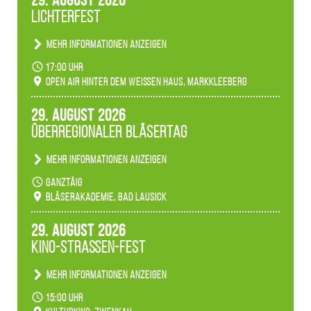
29. August 2026
Lichterfest
Mehr Informationen anzeigen
Becherlichter, Fackeln und Lichtinstallationen
17:00 Uhr
verwandeln den agra-Park in einen farbigen
Open Air hinter dem weißen Haus, Markkleeberg
Märchenwald, der bei jedem Rundgang einen
anderen Eindruck hinterlässt. Passend zum
29. August 2026
Ambiente gibt es ein leuchtendes Konzert
Überregionaler Bläsertag
unserer Fachbereiche.
Mehr Informationen anzeigen
Teilnahme der Bläserklassen.
ganztäig
Bläserakademie, Bad Lausick
29. August 2026
Kino-Straßen-Fest
Mehr Informationen anzeigen
Konzert unserer Zwenkauer Schüler und
15:00 Uhr
Schülerinnen zum Fest des Kulturkinos.