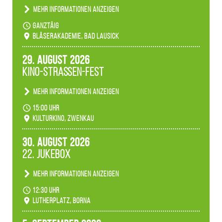
Mehr Informationen anzeigen
Teilnahme der Bläserklassen.
ganztäig
Bläserakademie, Bad Lausick
29. August 2026
Kino-Straßen-Fest
Mehr Informationen anzeigen
Konzert unserer Zwenkauer Schüler und
15:00 Uhr
Schülerinnen zum Fest des Kulturkinos.
Kulturkino, Zwenkau
30. August 2026
22. Jukebox
Mehr Informationen anzeigen
Anlässlicher der 775-Jahrfeier der Stadt Borna
12:30 Uhr
spielen wir noch einmal unser aktuelles
Lutherplatz, Borna
Jukeboxprogramm zum Stadtfest.