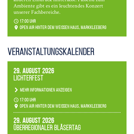
Ambiente gibt es ein leuchtendes Konzert
unserer Fachbereiche.
17:00 Uhr
Open Air hinter dem weißen Haus, Markkleeberg
Veranstaltungs­kalender
29. August 2026
Lichterfest
Mehr Informationen anzeigen
Becherlichter, Fackeln und Lichtinstallationen
17:00 Uhr
verwandeln den agra-Park in einen farbigen
Open Air hinter dem weißen Haus, Markkleeberg
Märchenwald, der bei jedem Rundgang einen
anderen Eindruck hinterlässt. Passend zum
29. August 2026
Ambiente gibt es ein leuchtendes Konzert
Überregionaler Bläsertag
unserer Fachbereiche.