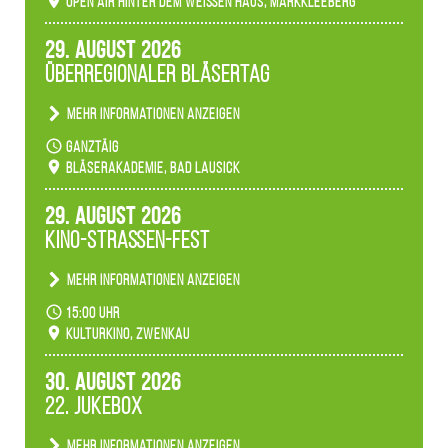
Open Air hinter dem weißen Haus, Markkleeberg
Märchenwald, der bei jedem Rundgang einen
anderen Eindruck hinterlässt. Passend zum
29. August 2026
Ambiente gibt es ein leuchtendes Konzert
Überregionaler Bläsertag
unserer Fachbereiche.
Mehr Informationen anzeigen
Teilnahme der Bläserklassen.
ganztäig
Bläserakademie, Bad Lausick
29. August 2026
Kino-Straßen-Fest
Mehr Informationen anzeigen
Konzert unserer Zwenkauer Schüler und
15:00 Uhr
Schülerinnen zum Fest des Kulturkinos.
Kulturkino, Zwenkau
30. August 2026
22. Jukebox
Mehr Informationen anzeigen