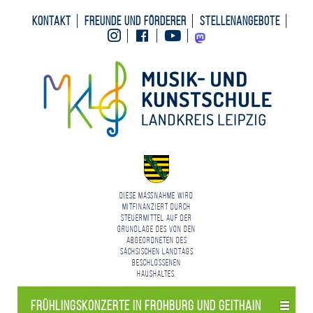
Kontakt
Freunde und Förderer
Stellenangebote
Instagram
Facebook
Youtube
Mastodon
Diese Maßnahme wird
mitfinanziert durch
Steuermittel auf der
Grundlage des von den
Abgeordneten des
Sächsischen Landtags
beschlossenen
Haushaltes.
Frühlings­konzerte in Frohburg und Geithain