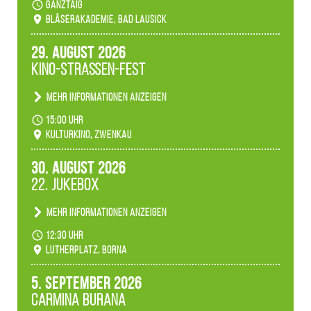
ganztäig
Bläserakademie, Bad Lausick
29. August 2026
Kino-Straßen-Fest
Mehr Informationen anzeigen
Konzert unserer Zwenkauer Schüler und
15:00 Uhr
Schülerinnen zum Fest des Kulturkinos.
Kulturkino, Zwenkau
30. August 2026
22. Jukebox
Mehr Informationen anzeigen
Anlässlicher der 775-Jahrfeier der Stadt Borna
12:30 Uhr
spielen wir noch einmal unser aktuelles
Lutherplatz, Borna
Jukeboxprogramm zum Stadtfest.
5. September 2026
Carmina Burana