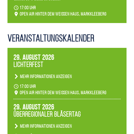
17:00 Uhr
Open Air hinter dem weißen Haus, Markkleeberg
Veranstaltungs­kalender
29. August 2026
Lichterfest
Mehr Informationen anzeigen
Becherlichter, Fackeln und Lichtinstallationen
17:00 Uhr
verwandeln den agra-Park in einen farbigen
Open Air hinter dem weißen Haus, Markkleeberg
Märchenwald, der bei jedem Rundgang einen
anderen Eindruck hinterlässt. Passend zum
29. August 2026
Ambiente gibt es ein leuchtendes Konzert
Überregionaler Bläsertag
unserer Fachbereiche.
Mehr Informationen anzeigen
Teilnahme der Bläserklassen.