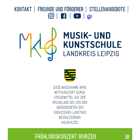
Kontakt
Freunde und Förderer
Stellenangebote
Instagram
Facebook
Youtube
Mastodon
Diese Maßnahme wird
mitfinanziert durch
Steuermittel auf der
Grundlage des von den
Abgeordneten des
Sächsischen Landtags
beschlossenen
Haushaltes.
Frühlings­konzert Wurzen