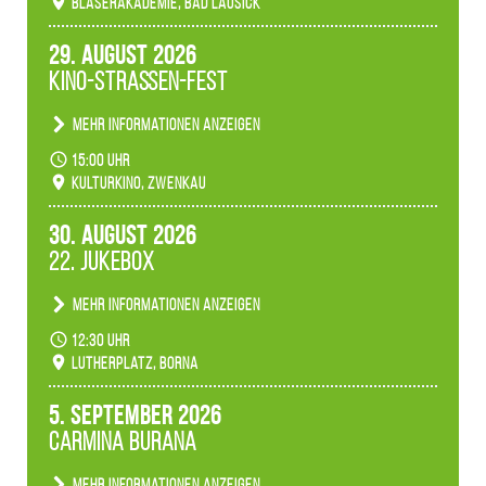
Bläserakademie, Bad Lausick
29. August 2026
Kino-Straßen-Fest
Mehr Informationen anzeigen
Konzert unserer Zwenkauer Schüler und
15:00 Uhr
Schülerinnen zum Fest des Kulturkinos.
Kulturkino, Zwenkau
30. August 2026
22. Jukebox
Mehr Informationen anzeigen
Anlässlicher der 775-Jahrfeier der Stadt Borna
12:30 Uhr
spielen wir noch einmal unser aktuelles
Lutherplatz, Borna
Jukeboxprogramm zum Stadtfest.
5. September 2026
Carmina Burana
Mehr Informationen anzeigen