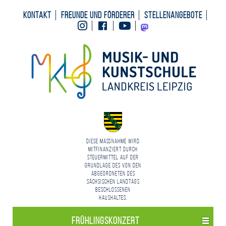
Kontakt
Freunde und Förderer
Stellenangebote
Instagram
Facebook
Youtube
Mastodon
Diese Maßnahme wird
mitfinanziert durch
Steuermittel auf der
Grundlage des von den
Abgeordneten des
Sächsischen Landtags
beschlossenen
Haushaltes.
Frühlings­konzert