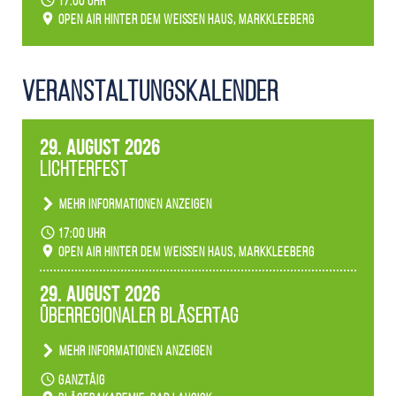
17:00 Uhr
Open Air hinter dem weißen Haus, Markkleeberg
Veranstaltungs­kalender
29. August 2026
Lichterfest
Mehr Informationen anzeigen
Becherlichter, Fackeln und Lichtinstallationen
17:00 Uhr
verwandeln den agra-Park in einen farbigen
Open Air hinter dem weißen Haus, Markkleeberg
Märchenwald, der bei jedem Rundgang einen
anderen Eindruck hinterlässt. Passend zum
29. August 2026
Ambiente gibt es ein leuchtendes Konzert
Überregionaler Bläsertag
unserer Fachbereiche.
Mehr Informationen anzeigen
Teilnahme der Bläserklassen.
ganztäig