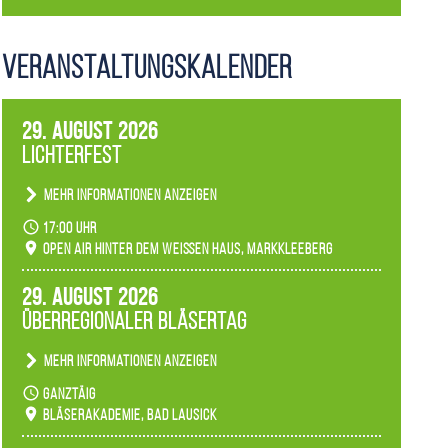
Veranstaltungs­kalender
29. August 2026
Lichterfest
Mehr Informationen anzeigen
Becherlichter, Fackeln und Lichtinstallationen
17:00 Uhr
verwandeln den agra-Park in einen farbigen
Open Air hinter dem weißen Haus, Markkleeberg
Märchenwald, der bei jedem Rundgang einen
anderen Eindruck hinterlässt. Passend zum
29. August 2026
Ambiente gibt es ein leuchtendes Konzert
Überregionaler Bläsertag
unserer Fachbereiche.
Mehr Informationen anzeigen
Teilnahme der Bläserklassen.
ganztäig
Bläserakademie, Bad Lausick