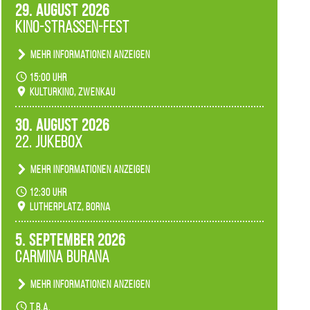
29. August 2026
Kino-Straßen-Fest
Mehr Informationen anzeigen
Konzert unserer Zwenkauer Schüler und
15:00 Uhr
Schülerinnen zum Fest des Kulturkinos.
Kulturkino, Zwenkau
30. August 2026
22. Jukebox
Mehr Informationen anzeigen
Anlässlicher der 775-Jahrfeier der Stadt Borna
12:30 Uhr
spielen wir noch einmal unser aktuelles
Lutherplatz, Borna
Jukeboxprogramm zum Stadtfest.
5. September 2026
Carmina Burana
Mehr Informationen anzeigen
Tanztheater der Quertänzer Borna.
t.b.a.