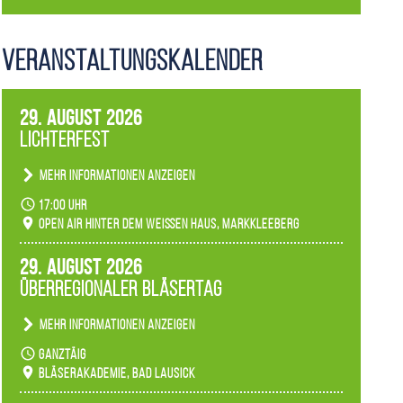
Veranstaltungs­kalender
29. August 2026
Lichterfest
Mehr Informationen anzeigen
Becherlichter, Fackeln und Lichtinstallationen
17:00 Uhr
verwandeln den agra-Park in einen farbigen
Open Air hinter dem weißen Haus, Markkleeberg
Märchenwald, der bei jedem Rundgang einen
anderen Eindruck hinterlässt. Passend zum
29. August 2026
Ambiente gibt es ein leuchtendes Konzert
Überregionaler Bläsertag
unserer Fachbereiche.
Mehr Informationen anzeigen
Teilnahme der Bläserklassen.
ganztäig
Bläserakademie, Bad Lausick