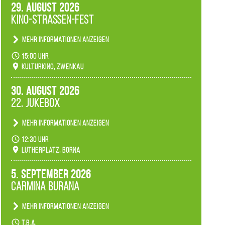
29. August 2026
Kino-Straßen-Fest
Mehr Informationen anzeigen
Konzert unserer Zwenkauer Schüler und
15:00 Uhr
Schülerinnen zum Fest des Kulturkinos.
Kulturkino, Zwenkau
30. August 2026
22. Jukebox
Mehr Informationen anzeigen
Anlässlicher der 775-Jahrfeier der Stadt Borna
12:30 Uhr
spielen wir noch einmal unser aktuelles
Lutherplatz, Borna
Jukeboxprogramm zum Stadtfest.
5. September 2026
Carmina Burana
Mehr Informationen anzeigen
Tanztheater der Quertänzer Borna.
t.b.a.