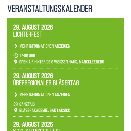
Veranstaltungs­kalender
29. August 2026
Lichterfest
Mehr Informationen anzeigen
Becherlichter, Fackeln und Lichtinstallationen
17:00 Uhr
verwandeln den agra-Park in einen farbigen
Open Air hinter dem weißen Haus, Markkleeberg
Märchenwald, der bei jedem Rundgang einen
anderen Eindruck hinterlässt. Passend zum
29. August 2026
Ambiente gibt es ein leuchtendes Konzert
Überregionaler Bläsertag
unserer Fachbereiche.
Mehr Informationen anzeigen
Teilnahme der Bläserklassen.
ganztäig
Bläserakademie, Bad Lausick
29. August 2026