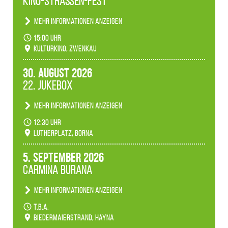
Kino-Straßen-Fest
Mehr Informationen anzeigen
Konzert unserer Zwenkauer Schüler und
15:00 Uhr
Schülerinnen zum Fest des Kulturkinos.
Kulturkino, Zwenkau
30. August 2026
22. Jukebox
Mehr Informationen anzeigen
Anlässlicher der 775-Jahrfeier der Stadt Borna
12:30 Uhr
spielen wir noch einmal unser aktuelles
Lutherplatz, Borna
Jukeboxprogramm zum Stadtfest.
5. September 2026
Carmina Burana
Mehr Informationen anzeigen
Tanztheater der Quertänzer Borna.
t.b.a.
Biedermaierstrand, Hayna