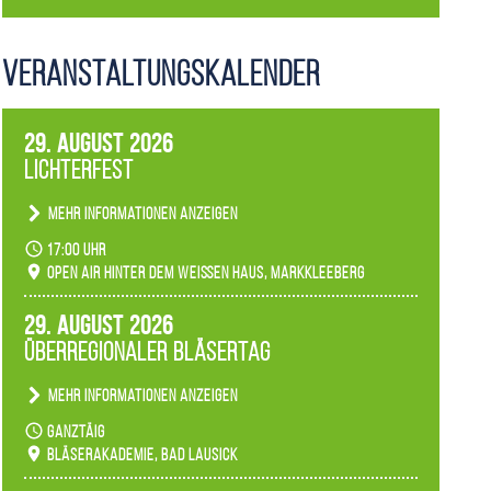
Veranstaltungs­kalender
29. August 2026
Lichterfest
Mehr Informationen anzeigen
Becherlichter, Fackeln und Lichtinstallationen
17:00 Uhr
verwandeln den agra-Park in einen farbigen
Open Air hinter dem weißen Haus, Markkleeberg
Märchenwald, der bei jedem Rundgang einen
anderen Eindruck hinterlässt. Passend zum
29. August 2026
Ambiente gibt es ein leuchtendes Konzert
Überregionaler Bläsertag
unserer Fachbereiche.
Mehr Informationen anzeigen
Teilnahme der Bläserklassen.
ganztäig
Bläserakademie, Bad Lausick