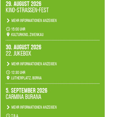
29. August 2026
Kino-Straßen-Fest
Mehr Informationen anzeigen
Konzert unserer Zwenkauer Schüler und
15:00 Uhr
Schülerinnen zum Fest des Kulturkinos.
Kulturkino, Zwenkau
30. August 2026
22. Jukebox
Mehr Informationen anzeigen
Anlässlicher der 775-Jahrfeier der Stadt Borna
12:30 Uhr
spielen wir noch einmal unser aktuelles
Lutherplatz, Borna
Jukeboxprogramm zum Stadtfest.
5. September 2026
Carmina Burana
Mehr Informationen anzeigen
Tanztheater der Quertänzer Borna.
t.b.a.