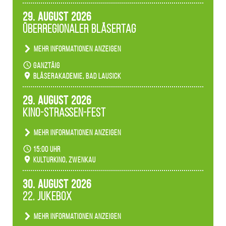
anderen Eindruck hinterlässt. Passend zum
29. August 2026
Ambiente gibt es ein leuchtendes Konzert
Überregionaler Bläsertag
unserer Fachbereiche.
Mehr Informationen anzeigen
Teilnahme der Bläserklassen.
ganztäig
Bläserakademie, Bad Lausick
29. August 2026
Kino-Straßen-Fest
Mehr Informationen anzeigen
Konzert unserer Zwenkauer Schüler und
15:00 Uhr
Schülerinnen zum Fest des Kulturkinos.
Kulturkino, Zwenkau
30. August 2026
22. Jukebox
Mehr Informationen anzeigen