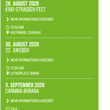
29. August 2026
Kino-Straßen-Fest
Mehr Informationen anzeigen
Konzert unserer Zwenkauer Schüler und
15:00 Uhr
Schülerinnen zum Fest des Kulturkinos.
Kulturkino, Zwenkau
30. August 2026
22. Jukebox
Mehr Informationen anzeigen
Anlässlicher der 775-Jahrfeier der Stadt Borna
12:30 Uhr
spielen wir noch einmal unser aktuelles
Lutherplatz, Borna
Jukeboxprogramm zum Stadtfest.
5. September 2026
Carmina Burana
Mehr Informationen anzeigen
Tanztheater der Quertänzer Borna.
t.b.a.