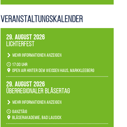
Veranstaltungs­kalender
29. August 2026
Lichterfest
Mehr Informationen anzeigen
Becherlichter, Fackeln und Lichtinstallationen
17:00 Uhr
verwandeln den agra-Park in einen farbigen
Open Air hinter dem weißen Haus, Markkleeberg
Märchenwald, der bei jedem Rundgang einen
anderen Eindruck hinterlässt. Passend zum
29. August 2026
Ambiente gibt es ein leuchtendes Konzert
Überregionaler Bläsertag
unserer Fachbereiche.
Mehr Informationen anzeigen
Teilnahme der Bläserklassen.
ganztäig
Bläserakademie, Bad Lausick