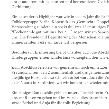
unter anderem mit bekannten und befreundeten Gesichter
Darbietung.
Ein besonderes Highlight war wie in jedem Jahr die Erö
Folkloregruppe Berlin-Köpenick das „Gemischte Doppel“
Veranstaltung rundete ein spektakuläres 15-minütiges 
Wochenende gut mit uns. Bei 35°C zogen wir am Samsta
uns. Die Freude und Begeisterung der Menschen, die u
schmerzenden Füße am Ende fast vergessen.
Besonders in Erinnerung bleibt uns aber auch die Abschl
Kindergruppen einen Kindertanz vorzeigten, den wir ei
Zum Abschluss feierten wir gemeinsam noch ein letztes 
Freundschaften, den Zusammenhalt und das gemeinsame Er
diesjährige Europeade so schnell vorbei war, doch die Vo
nach Nuoro in Sardinien, wo wir hoffentlich wieder mi
Ein riesiges Dankeschön geht an unsere Tanzlehrerin Fr
uns auf Reisen zu gehen und im Vorfeld alles organisier
sowie Bärbel und Anja für die tolle Begleitung.