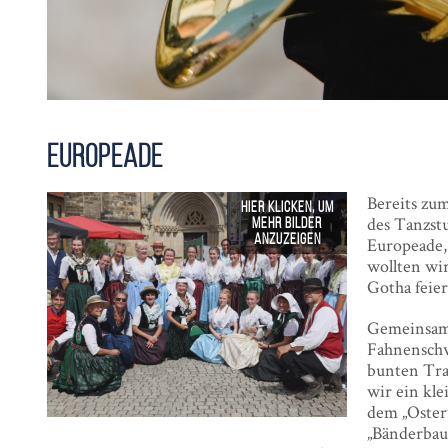
Europeade
Bereits zu
des Tanzstu
Europeade,
wollten wir
Gotha feier
Gemeinsam 
Fahnenschw
bunten Tra
wir ein kl
dem „Osterw
„Bänderbau