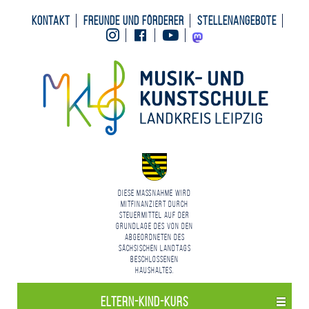
Kontakt
Freunde und Förderer
Stellenangebote
Instagram
Facebook
Youtube
Mastodon
Diese Maßnahme wird
mitfinanziert durch
Steuermittel auf der
Grundlage des von den
Abgeordneten des
Sächsischen Landtags
beschlossenen
Haushaltes.
Eltern-Kind-Kurs