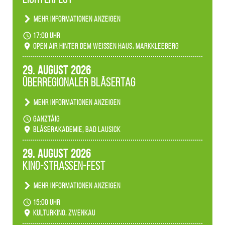
Mehr Informationen anzeigen
Becherlichter, Fackeln und Lichtinstallationen
17:00 Uhr
verwandeln den agra-Park in einen farbigen
Open Air hinter dem weißen Haus, Markkleeberg
Märchenwald, der bei jedem Rundgang einen
anderen Eindruck hinterlässt. Passend zum
29. August 2026
Ambiente gibt es ein leuchtendes Konzert
Überregionaler Bläsertag
unserer Fachbereiche.
Mehr Informationen anzeigen
Teilnahme der Bläserklassen.
ganztäig
Bläserakademie, Bad Lausick
29. August 2026
Kino-Straßen-Fest
Mehr Informationen anzeigen
Konzert unserer Zwenkauer Schüler und
15:00 Uhr
Schülerinnen zum Fest des Kulturkinos.
Kulturkino, Zwenkau