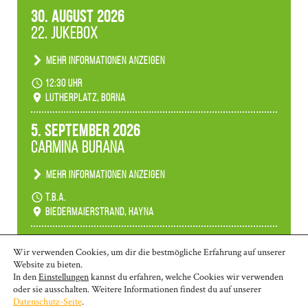
30. August 2026
22. Jukebox
Mehr Informationen anzeigen
Anlässlicher der 775-Jahrfeier der Stadt Borna
12:30 Uhr
spielen wir noch einmal unser aktuelles
Lutherplatz, Borna
Jukeboxprogramm zum Stadtfest.
5. September 2026
Carmina Burana
Mehr Informationen anzeigen
Tanztheater der Quertänzer Borna.
t.b.a.
Biedermaierstrand, Hayna
Mehr Termine anzeigen
Wir verwenden Cookies, um dir die bestmögliche Erfahrung auf unserer
Website zu bieten.
In den
Einstellungen
kannst du erfahren, welche Cookies wir verwenden
oder sie ausschalten. Weitere Informationen findest du auf unserer
© 2026 | Borna: 03433-26 970 | Markkleeberg: 0341-35 80 463 | Wurzen:
Datenschutz-Seite
.