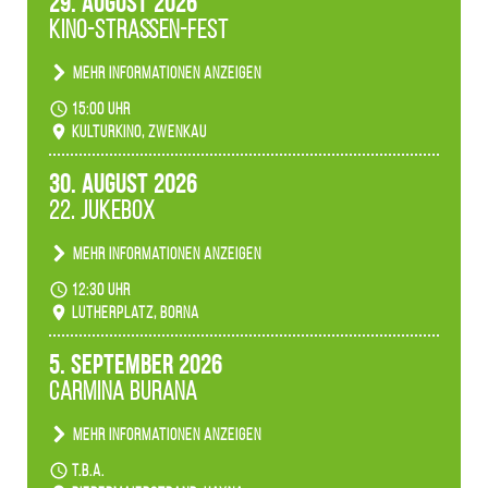
29. August 2026
Kino-Straßen-Fest
Mehr Informationen anzeigen
Konzert unserer Zwenkauer Schüler und
15:00 Uhr
Schülerinnen zum Fest des Kulturkinos.
Kulturkino, Zwenkau
30. August 2026
22. Jukebox
Mehr Informationen anzeigen
Anlässlicher der 775-Jahrfeier der Stadt Borna
12:30 Uhr
spielen wir noch einmal unser aktuelles
Lutherplatz, Borna
Jukeboxprogramm zum Stadtfest.
5. September 2026
Carmina Burana
Mehr Informationen anzeigen
Tanztheater der Quertänzer Borna.
t.b.a.