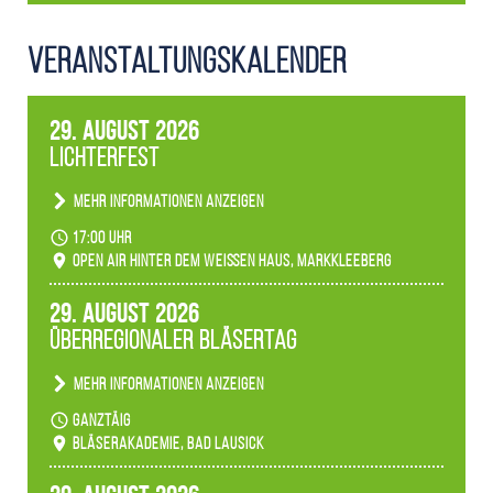
Veranstaltungs­kalender
29. August 2026
Lichterfest
Mehr Informationen anzeigen
Becherlichter, Fackeln und Lichtinstallationen
17:00 Uhr
verwandeln den agra-Park in einen farbigen
Open Air hinter dem weißen Haus, Markkleeberg
Märchenwald, der bei jedem Rundgang einen
anderen Eindruck hinterlässt. Passend zum
29. August 2026
Ambiente gibt es ein leuchtendes Konzert
Überregionaler Bläsertag
unserer Fachbereiche.
Mehr Informationen anzeigen
Teilnahme der Bläserklassen.
ganztäig
Bläserakademie, Bad Lausick