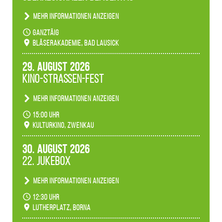
Mehr Informationen anzeigen
Teilnahme der Bläserklassen.
ganztäig
Bläserakademie, Bad Lausick
29. August 2026
Kino-Straßen-Fest
Mehr Informationen anzeigen
Konzert unserer Zwenkauer Schüler und
15:00 Uhr
Schülerinnen zum Fest des Kulturkinos.
Kulturkino, Zwenkau
30. August 2026
22. Jukebox
Mehr Informationen anzeigen
Anlässlicher der 775-Jahrfeier der Stadt Borna
12:30 Uhr
spielen wir noch einmal unser aktuelles
Lutherplatz, Borna
Jukeboxprogramm zum Stadtfest.