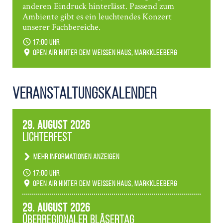
anderen Eindruck hinterlässt. Passend zum
Ambiente gibt es ein leuchtendes Konzert
unserer Fachbereiche.
17:00 Uhr
Open Air hinter dem weißen Haus, Markkleeberg
Veranstaltungs­kalender
29. August 2026
Lichterfest
Mehr Informationen anzeigen
Becherlichter, Fackeln und Lichtinstallationen
17:00 Uhr
verwandeln den agra-Park in einen farbigen
Open Air hinter dem weißen Haus, Markkleeberg
Märchenwald, der bei jedem Rundgang einen
anderen Eindruck hinterlässt. Passend zum
29. August 2026
Ambiente gibt es ein leuchtendes Konzert
Überregionaler Bläsertag
unserer Fachbereiche.