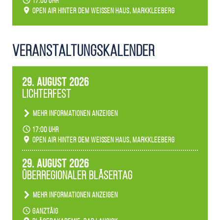
17:00 Uhr
Open Air hinter dem weißen Haus, Markkleeberg
Veranstaltungs­kalender
29. August 2026
Lichterfest
Mehr Informationen anzeigen
Becherlichter, Fackeln und Lichtinstallationen
17:00 Uhr
verwandeln den agra-Park in einen farbigen
Open Air hinter dem weißen Haus, Markkleeberg
Märchenwald, der bei jedem Rundgang einen
anderen Eindruck hinterlässt. Passend zum
29. August 2026
Ambiente gibt es ein leuchtendes Konzert
Überregionaler Bläsertag
unserer Fachbereiche.
Mehr Informationen anzeigen
Teilnahme der Bläserklassen.
ganztäig