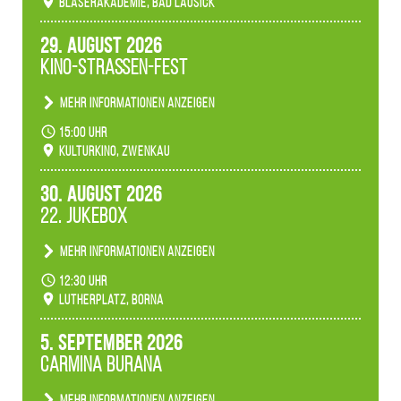
Bläserakademie, Bad Lausick
29. August 2026
Kino-Straßen-Fest
Mehr Informationen anzeigen
Konzert unserer Zwenkauer Schüler und
15:00 Uhr
Schülerinnen zum Fest des Kulturkinos.
Kulturkino, Zwenkau
30. August 2026
22. Jukebox
Mehr Informationen anzeigen
Anlässlicher der 775-Jahrfeier der Stadt Borna
12:30 Uhr
spielen wir noch einmal unser aktuelles
Lutherplatz, Borna
Jukeboxprogramm zum Stadtfest.
5. September 2026
Carmina Burana
Mehr Informationen anzeigen