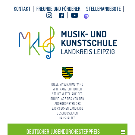
Kontakt
Freunde und Förderer
Stellenangebote
Instagram
Facebook
Youtube
Mastodon
Diese Maßnahme wird
mitfinanziert durch
Steuermittel auf der
Grundlage des von den
Abgeordneten des
Sächsischen Landtags
beschlossenen
Haushaltes.
Deutscher Jugend­orchester­preis