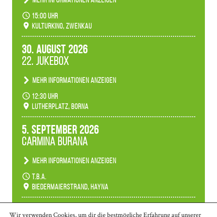
Konzert unserer Zwenkauer Schüler und
15:00 Uhr
Schülerinnen zum Fest des Kulturkinos.
Kulturkino, Zwenkau
30. August 2026
22. Jukebox
Mehr Informationen anzeigen
Anlässlicher der 775-Jahrfeier der Stadt Borna
12:30 Uhr
spielen wir noch einmal unser aktuelles
Lutherplatz, Borna
Jukeboxprogramm zum Stadtfest.
5. September 2026
Carmina Burana
Mehr Informationen anzeigen
Tanztheater der Quertänzer Borna.
t.b.a.
Biedermaierstrand, Hayna
Mehr Termine anzeigen
Wir verwenden Cookies, um dir die bestmögliche Erfahrung auf unserer