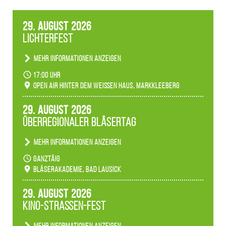
29. August 2026
Lichterfest
Mehr Informationen anzeigen
Becherlichter, Fackeln und Lichtinstallationen
17:00 Uhr
verwandeln den agra-Park in einen farbigen
Open Air hinter dem weißen Haus, Markkleeberg
Märchenwald, der bei jedem Rundgang einen
anderen Eindruck hinterlässt. Passend zum
29. August 2026
Ambiente gibt es ein leuchtendes Konzert
Überregionaler Bläsertag
unserer Fachbereiche.
Mehr Informationen anzeigen
Teilnahme der Bläserklassen.
ganztäig
Bläserakademie, Bad Lausick
29. August 2026
Kino-Straßen-Fest
Mehr Informationen anzeigen