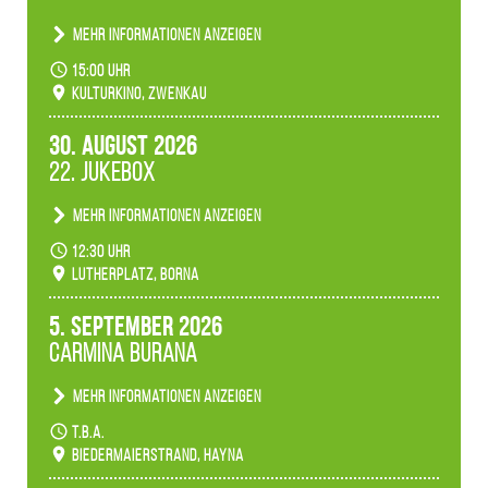
Mehr Informationen anzeigen
Konzert unserer Zwenkauer Schüler und
15:00 Uhr
Schülerinnen zum Fest des Kulturkinos.
Kulturkino, Zwenkau
30. August 2026
22. Jukebox
Mehr Informationen anzeigen
Anlässlicher der 775-Jahrfeier der Stadt Borna
12:30 Uhr
spielen wir noch einmal unser aktuelles
Lutherplatz, Borna
Jukeboxprogramm zum Stadtfest.
5. September 2026
Carmina Burana
Mehr Informationen anzeigen
Tanztheater der Quertänzer Borna.
t.b.a.
Biedermaierstrand, Hayna