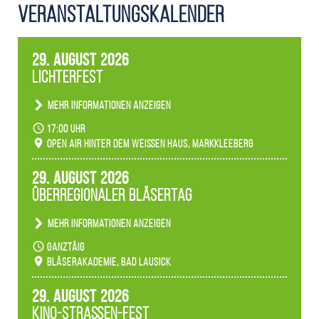
Veranstaltungs­kalender
29. August 2026
Lichterfest
Mehr Informationen anzeigen
Becherlichter, Fackeln und Lichtinstallationen
17:00 Uhr
verwandeln den agra-Park in einen farbigen
Open Air hinter dem weißen Haus, Markkleeberg
Märchenwald, der bei jedem Rundgang einen
anderen Eindruck hinterlässt. Passend zum
29. August 2026
Ambiente gibt es ein leuchtendes Konzert
Überregionaler Bläsertag
unserer Fachbereiche.
Mehr Informationen anzeigen
Teilnahme der Bläserklassen.
ganztäig
Bläserakademie, Bad Lausick
29. August 2026
Kino-Straßen-Fest