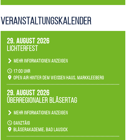
Veranstaltungs­kalender
29. August 2026
Lichterfest
Mehr Informationen anzeigen
Becherlichter, Fackeln und Lichtinstallationen
17:00 Uhr
verwandeln den agra-Park in einen farbigen
Open Air hinter dem weißen Haus, Markkleeberg
Märchenwald, der bei jedem Rundgang einen
anderen Eindruck hinterlässt. Passend zum
29. August 2026
Ambiente gibt es ein leuchtendes Konzert
Überregionaler Bläsertag
unserer Fachbereiche.
Mehr Informationen anzeigen
Teilnahme der Bläserklassen.
ganztäig
Bläserakademie, Bad Lausick