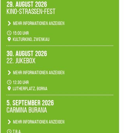
29. August 2026
Kino-Straßen-Fest
Mehr Informationen anzeigen
Konzert unserer Zwenkauer Schüler und
15:00 Uhr
Schülerinnen zum Fest des Kulturkinos.
Kulturkino, Zwenkau
30. August 2026
22. Jukebox
Mehr Informationen anzeigen
Anlässlicher der 775-Jahrfeier der Stadt Borna
12:30 Uhr
spielen wir noch einmal unser aktuelles
Lutherplatz, Borna
Jukeboxprogramm zum Stadtfest.
5. September 2026
Carmina Burana
Mehr Informationen anzeigen
Tanztheater der Quertänzer Borna.
t.b.a.