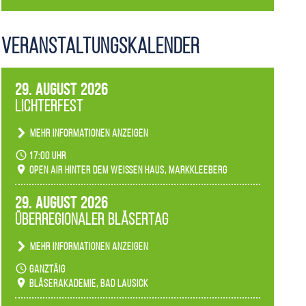
Veranstaltungs­kalender
29. August 2026
Lichterfest
Mehr Informationen anzeigen
Becherlichter, Fackeln und Lichtinstallationen
17:00 Uhr
verwandeln den agra-Park in einen farbigen
Open Air hinter dem weißen Haus, Markkleeberg
Märchenwald, der bei jedem Rundgang einen
anderen Eindruck hinterlässt. Passend zum
29. August 2026
Ambiente gibt es ein leuchtendes Konzert
Überregionaler Bläsertag
unserer Fachbereiche.
Mehr Informationen anzeigen
Teilnahme der Bläserklassen.
ganztäig
Bläserakademie, Bad Lausick