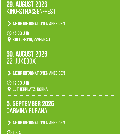
29. August 2026
Kino-Straßen-Fest
Mehr Informationen anzeigen
Konzert unserer Zwenkauer Schüler und
15:00 Uhr
Schülerinnen zum Fest des Kulturkinos.
Kulturkino, Zwenkau
30. August 2026
22. Jukebox
Mehr Informationen anzeigen
Anlässlicher der 775-Jahrfeier der Stadt Borna
12:30 Uhr
spielen wir noch einmal unser aktuelles
Lutherplatz, Borna
Jukeboxprogramm zum Stadtfest.
5. September 2026
Carmina Burana
Mehr Informationen anzeigen
Tanztheater der Quertänzer Borna.
t.b.a.