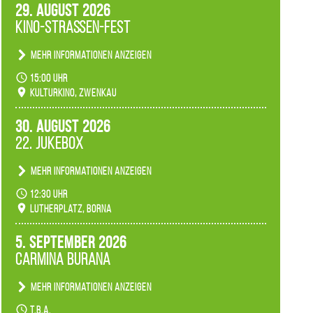
29. August 2026
Kino-Straßen-Fest
Mehr Informationen anzeigen
Konzert unserer Zwenkauer Schüler und
15:00 Uhr
Schülerinnen zum Fest des Kulturkinos.
Kulturkino, Zwenkau
30. August 2026
22. Jukebox
Mehr Informationen anzeigen
Anlässlicher der 775-Jahrfeier der Stadt Borna
12:30 Uhr
spielen wir noch einmal unser aktuelles
Lutherplatz, Borna
Jukeboxprogramm zum Stadtfest.
5. September 2026
Carmina Burana
Mehr Informationen anzeigen
Tanztheater der Quertänzer Borna.
t.b.a.