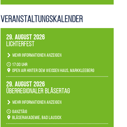
Veranstaltungs­kalender
29. August 2026
Lichterfest
Mehr Informationen anzeigen
Becherlichter, Fackeln und Lichtinstallationen
17:00 Uhr
verwandeln den agra-Park in einen farbigen
Open Air hinter dem weißen Haus, Markkleeberg
Märchenwald, der bei jedem Rundgang einen
anderen Eindruck hinterlässt. Passend zum
29. August 2026
Ambiente gibt es ein leuchtendes Konzert
Überregionaler Bläsertag
unserer Fachbereiche.
Mehr Informationen anzeigen
Teilnahme der Bläserklassen.
ganztäig
Bläserakademie, Bad Lausick