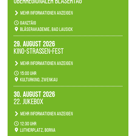
Überregionaler Bläsertag
unserer Fachbereiche.
Mehr Informationen anzeigen
Teilnahme der Bläserklassen.
ganztäig
Bläserakademie, Bad Lausick
29. August 2026
Kino-Straßen-Fest
Mehr Informationen anzeigen
Konzert unserer Zwenkauer Schüler und
15:00 Uhr
Schülerinnen zum Fest des Kulturkinos.
Kulturkino, Zwenkau
30. August 2026
22. Jukebox
Mehr Informationen anzeigen
Anlässlicher der 775-Jahrfeier der Stadt Borna
12:30 Uhr
spielen wir noch einmal unser aktuelles
Lutherplatz, Borna
Jukeboxprogramm zum Stadtfest.