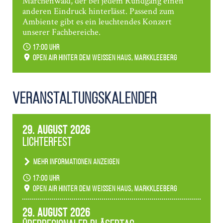
Märchenwald, der bei jedem Rundgang einen
anderen Eindruck hinterlässt. Passend zum
Ambiente gibt es ein leuchtendes Konzert
unserer Fachbereiche.
17:00 Uhr
Open Air hinter dem weißen Haus, Markkleeberg
Veranstaltungs­kalender
29. August 2026
Lichterfest
Mehr Informationen anzeigen
Becherlichter, Fackeln und Lichtinstallationen
17:00 Uhr
verwandeln den agra-Park in einen farbigen
Open Air hinter dem weißen Haus, Markkleeberg
Märchenwald, der bei jedem Rundgang einen
anderen Eindruck hinterlässt. Passend zum
29. August 2026
Ambiente gibt es ein leuchtendes Konzert