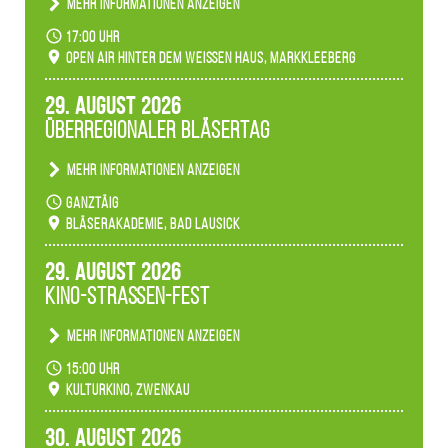
Mehr Informationen anzeigen
Becherlichter, Fackeln und Lichtinstallationen
17:00 Uhr
verwandeln den agra-Park in einen farbigen
Open Air hinter dem weißen Haus, Markkleeberg
Märchenwald, der bei jedem Rundgang einen
anderen Eindruck hinterlässt. Passend zum
29. August 2026
Ambiente gibt es ein leuchtendes Konzert
Überregionaler Bläsertag
unserer Fachbereiche.
Mehr Informationen anzeigen
Teilnahme der Bläserklassen.
ganztäig
Bläserakademie, Bad Lausick
29. August 2026
Kino-Straßen-Fest
Mehr Informationen anzeigen
Konzert unserer Zwenkauer Schüler und
15:00 Uhr
Schülerinnen zum Fest des Kulturkinos.
Kulturkino, Zwenkau
30. August 2026