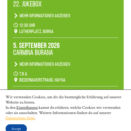
22. Jukebox
Mehr Informationen anzeigen
Anlässlicher der 775-Jahrfeier der Stadt Borna
12:30 Uhr
spielen wir noch einmal unser aktuelles
Lutherplatz, Borna
Jukeboxprogramm zum Stadtfest.
5. September 2026
Carmina Burana
Mehr Informationen anzeigen
Tanztheater der Quertänzer Borna.
t.b.a.
Biedermaierstrand, Hayna
Mehr Termine anzeigen
Wir verwenden Cookies, um dir die bestmögliche Erfahrung auf unserer
Website zu bieten.
In den
Einstellungen
kannst du erfahren, welche Cookies wir verwenden
oder sie ausschalten. Weitere Informationen findest du auf unserer
© 2026 | Borna: 03433-26 970 | Markkleeberg: 0341-35 80 463 | Wurzen:
Datenschutz-Seite
.
03425-90 58 10
kontakt@ms-lkl.de
|
Impressum
|
Datenschutzerklärung
|
Accept
Barrierefreiheit
|
Intern