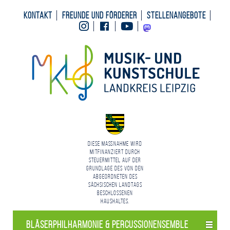
Kontakt
Freunde und Förderer
Stellenangebote
Instagram
Facebook
Youtube
Mastodon
Diese Maßnahme wird
mitfinanziert durch
Steuermittel auf der
Grundlage des von den
Abgeordneten des
Sächsischen Landtags
beschlossenen
Haushaltes.
Bläser­philharmonie & Percussion­ensemble