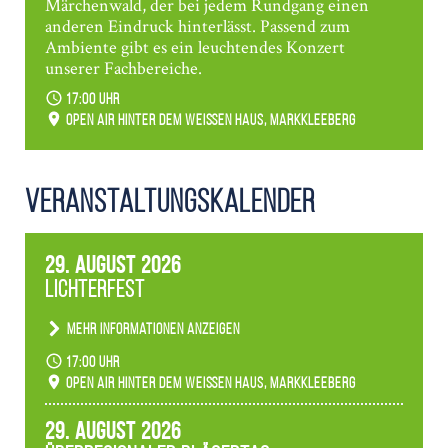
Märchenwald, der bei jedem Rundgang einen
anderen Eindruck hinterlässt. Passend zum
Ambiente gibt es ein leuchtendes Konzert
unserer Fachbereiche.
17:00 Uhr
Open Air hinter dem weißen Haus, Markkleeberg
Veranstaltungs­kalender
29. August 2026
Lichterfest
Mehr Informationen anzeigen
Becherlichter, Fackeln und Lichtinstallationen
17:00 Uhr
verwandeln den agra-Park in einen farbigen
Open Air hinter dem weißen Haus, Markkleeberg
Märchenwald, der bei jedem Rundgang einen
anderen Eindruck hinterlässt. Passend zum
29. August 2026
Ambiente gibt es ein leuchtendes Konzert