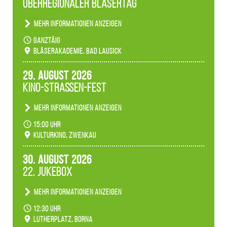
Überregionaler Bläsertag
unserer Fachbereiche.
Mehr Informationen anzeigen
Teilnahme der Bläserklassen.
ganztäig
Bläserakademie, Bad Lausick
29. August 2026
Kino-Straßen-Fest
Mehr Informationen anzeigen
Konzert unserer Zwenkauer Schüler und
15:00 Uhr
Schülerinnen zum Fest des Kulturkinos.
Kulturkino, Zwenkau
30. August 2026
22. Jukebox
Mehr Informationen anzeigen
Anlässlicher der 775-Jahrfeier der Stadt Borna
12:30 Uhr
spielen wir noch einmal unser aktuelles
Lutherplatz, Borna
Jukeboxprogramm zum Stadtfest.