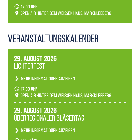
17:00 Uhr
Open Air hinter dem weißen Haus, Markkleeberg
Veranstaltungs­kalender
29. August 2026
Lichterfest
Mehr Informationen anzeigen
Becherlichter, Fackeln und Lichtinstallationen
17:00 Uhr
verwandeln den agra-Park in einen farbigen
Open Air hinter dem weißen Haus, Markkleeberg
Märchenwald, der bei jedem Rundgang einen
anderen Eindruck hinterlässt. Passend zum
29. August 2026
Ambiente gibt es ein leuchtendes Konzert
Überregionaler Bläsertag
unserer Fachbereiche.
Mehr Informationen anzeigen
Teilnahme der Bläserklassen.