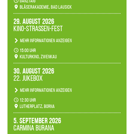
ganztäig
Bläserakademie, Bad Lausick
29. August 2026
Kino-Straßen-Fest
Mehr Informationen anzeigen
Konzert unserer Zwenkauer Schüler und
15:00 Uhr
Schülerinnen zum Fest des Kulturkinos.
Kulturkino, Zwenkau
30. August 2026
22. Jukebox
Mehr Informationen anzeigen
Anlässlicher der 775-Jahrfeier der Stadt Borna
12:30 Uhr
spielen wir noch einmal unser aktuelles
Lutherplatz, Borna
Jukeboxprogramm zum Stadtfest.
5. September 2026
Carmina Burana