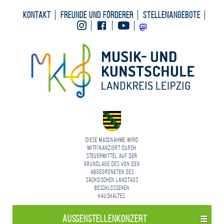
Kontakt
Freunde und Förderer
Stellenangebote
Instagram
Facebook
Youtube
Mastodon
Diese Maßnahme wird
mitfinanziert durch
Steuermittel auf der
Grundlage des von den
Abgeordneten des
Sächsischen Landtags
beschlossenen
Haushaltes.
Außenstellen­konzert