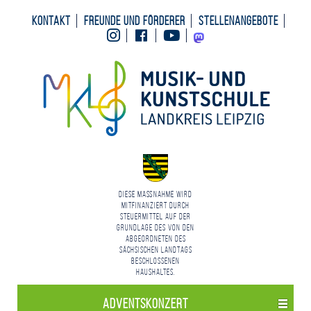
Kontakt
Freunde und Förderer
Stellenangebote
Instagram
Facebook
Youtube
Mastodon
Diese Maßnahme wird
mitfinanziert durch
Steuermittel auf der
Grundlage des von den
Abgeordneten des
Sächsischen Landtags
beschlossenen
Haushaltes.
Advents­konzert