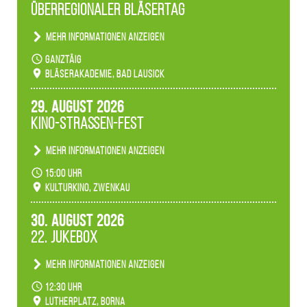
Überregionaler Bläsertag
unserer Fachbereiche.
Mehr Informationen anzeigen
Teilnahme der Bläserklassen.
ganztäig
Bläserakademie, Bad Lausick
29. August 2026
Kino-Straßen-Fest
Mehr Informationen anzeigen
Konzert unserer Zwenkauer Schüler und
15:00 Uhr
Schülerinnen zum Fest des Kulturkinos.
Kulturkino, Zwenkau
30. August 2026
22. Jukebox
Mehr Informationen anzeigen
Anlässlicher der 775-Jahrfeier der Stadt Borna
12:30 Uhr
spielen wir noch einmal unser aktuelles
Lutherplatz, Borna