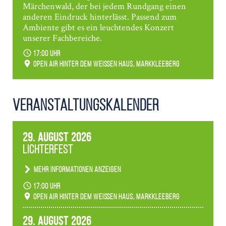
Märchenwald, der bei jedem Rundgang einen
anderen Eindruck hinterlässt. Passend zum
Ambiente gibt es ein leuchtendes Konzert
unserer Fachbereiche.
17:00 Uhr
Open Air hinter dem weißen Haus, Markkleeberg
Veranstaltungs­kalender
29. August 2026
Lichterfest
Mehr Informationen anzeigen
Becherlichter, Fackeln und Lichtinstallationen
17:00 Uhr
verwandeln den agra-Park in einen farbigen
Open Air hinter dem weißen Haus, Markkleeberg
Märchenwald, der bei jedem Rundgang einen
anderen Eindruck hinterlässt. Passend zum
29. August 2026
Ambiente gibt es ein leuchtendes Konzert