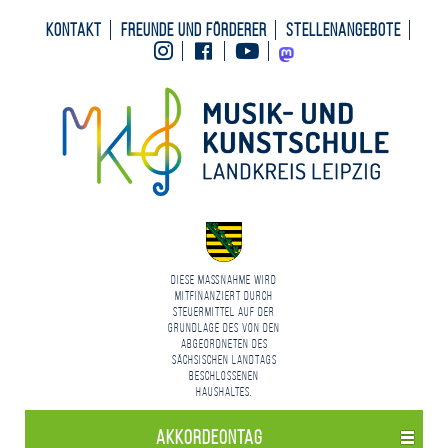
Kontakt
Freunde und Förderer
Stellenangebote
Instagram
Facebook
Youtube
Mastodon
Diese Maßnahme wird
mitfinanziert durch
Steuermittel auf der
Grundlage des von den
Abgeordneten des
Sächsischen Landtags
beschlossenen
Haushaltes.
Akkordeon­tag