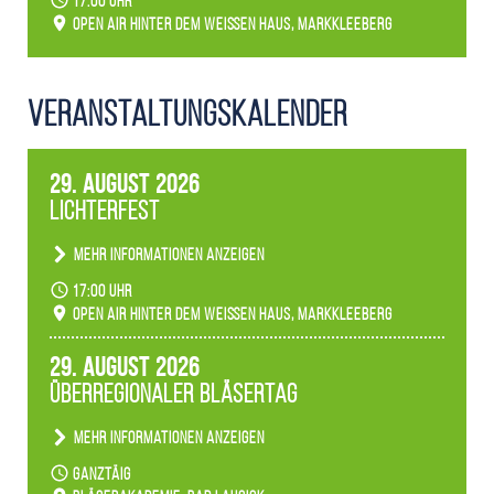
17:00 Uhr
Open Air hinter dem weißen Haus, Markkleeberg
Veranstaltungs­kalender
29. August 2026
Lichterfest
Mehr Informationen anzeigen
Becherlichter, Fackeln und Lichtinstallationen
17:00 Uhr
verwandeln den agra-Park in einen farbigen
Open Air hinter dem weißen Haus, Markkleeberg
Märchenwald, der bei jedem Rundgang einen
anderen Eindruck hinterlässt. Passend zum
29. August 2026
Ambiente gibt es ein leuchtendes Konzert
Überregionaler Bläsertag
unserer Fachbereiche.
Mehr Informationen anzeigen
Teilnahme der Bläserklassen.
ganztäig