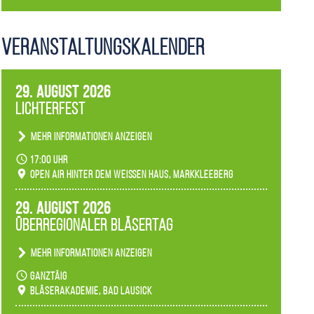
Veranstaltungs­kalender
29. August 2026
Lichterfest
Mehr Informationen anzeigen
Becherlichter, Fackeln und Lichtinstallationen
17:00 Uhr
verwandeln den agra-Park in einen farbigen
Open Air hinter dem weißen Haus, Markkleeberg
Märchenwald, der bei jedem Rundgang einen
anderen Eindruck hinterlässt. Passend zum
29. August 2026
Ambiente gibt es ein leuchtendes Konzert
Überregionaler Bläsertag
unserer Fachbereiche.
Mehr Informationen anzeigen
Teilnahme der Bläserklassen.
ganztäig
Bläserakademie, Bad Lausick