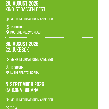
29. August 2026
Kino-Straßen-Fest
Mehr Informationen anzeigen
Konzert unserer Zwenkauer Schüler und
15:00 Uhr
Schülerinnen zum Fest des Kulturkinos.
Kulturkino, Zwenkau
30. August 2026
22. Jukebox
Mehr Informationen anzeigen
Anlässlicher der 775-Jahrfeier der Stadt Borna
12:30 Uhr
spielen wir noch einmal unser aktuelles
Lutherplatz, Borna
Jukeboxprogramm zum Stadtfest.
5. September 2026
Carmina Burana
Mehr Informationen anzeigen
Tanztheater der Quertänzer Borna.
t.b.a.