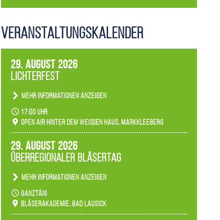
Veranstaltungs­kalender
29. August 2026
Lichterfest
Mehr Informationen anzeigen
Becherlichter, Fackeln und Lichtinstallationen
17:00 Uhr
verwandeln den agra-Park in einen farbigen
Open Air hinter dem weißen Haus, Markkleeberg
Märchenwald, der bei jedem Rundgang einen
anderen Eindruck hinterlässt. Passend zum
29. August 2026
Ambiente gibt es ein leuchtendes Konzert
Überregionaler Bläsertag
unserer Fachbereiche.
Mehr Informationen anzeigen
Teilnahme der Bläserklassen.
ganztäig
Bläserakademie, Bad Lausick