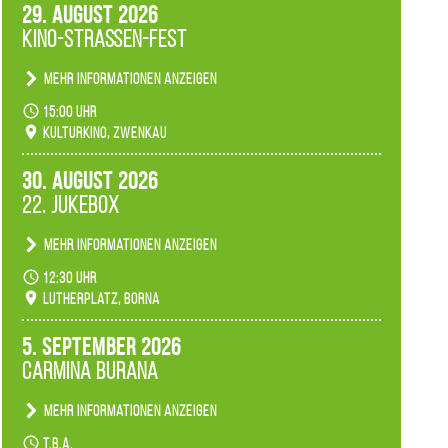
29. August 2026
Kino-Straßen-Fest
Mehr Informationen anzeigen
Konzert unserer Zwenkauer Schüler und
15:00 Uhr
Schülerinnen zum Fest des Kulturkinos.
Kulturkino, Zwenkau
30. August 2026
22. Jukebox
Mehr Informationen anzeigen
Anlässlicher der 775-Jahrfeier der Stadt Borna
12:30 Uhr
spielen wir noch einmal unser aktuelles
Lutherplatz, Borna
Jukeboxprogramm zum Stadtfest.
5. September 2026
Carmina Burana
Mehr Informationen anzeigen
Tanztheater der Quertänzer Borna.
t.b.a.