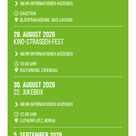
Mehr Informationen anzeigen
Teilnahme der Bläserklassen.
ganztäig
Bläserakademie, Bad Lausick
29. August 2026
Kino-Straßen-Fest
Mehr Informationen anzeigen
Konzert unserer Zwenkauer Schüler und
15:00 Uhr
Schülerinnen zum Fest des Kulturkinos.
Kulturkino, Zwenkau
30. August 2026
22. Jukebox
Mehr Informationen anzeigen
Anlässlicher der 775-Jahrfeier der Stadt Borna
12:30 Uhr
spielen wir noch einmal unser aktuelles
Lutherplatz, Borna
Jukeboxprogramm zum Stadtfest.
5. September 2026