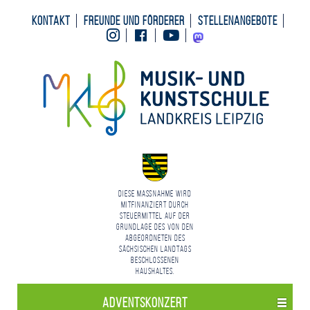
Kontakt
Freunde und Förderer
Stellenangebote
Instagram
Facebook
Youtube
Mastodon
Diese Maßnahme wird
mitfinanziert durch
Steuermittel auf der
Grundlage des von den
Abgeordneten des
Sächsischen Landtags
beschlossenen
Haushaltes.
Adventskonzert