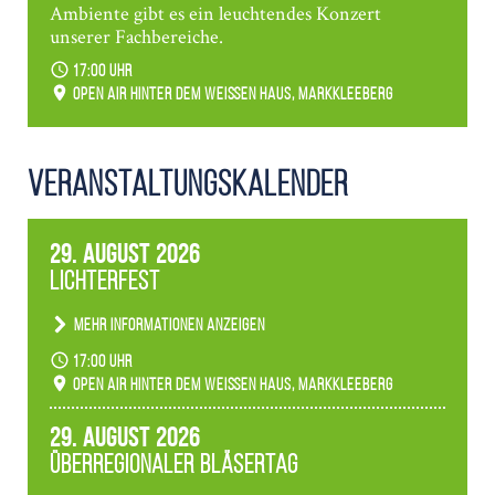
Ambiente gibt es ein leuchtendes Konzert
unserer Fachbereiche.
17:00 Uhr
Open Air hinter dem weißen Haus, Markkleeberg
Veranstaltungs­kalender
29. August 2026
Lichterfest
Mehr Informationen anzeigen
Becherlichter, Fackeln und Lichtinstallationen
17:00 Uhr
verwandeln den agra-Park in einen farbigen
Open Air hinter dem weißen Haus, Markkleeberg
Märchenwald, der bei jedem Rundgang einen
anderen Eindruck hinterlässt. Passend zum
29. August 2026
Ambiente gibt es ein leuchtendes Konzert
Überregionaler Bläsertag
unserer Fachbereiche.