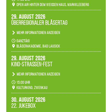
verwandeln den agra-Park in einen farbigen
Open Air hinter dem weißen Haus, Markkleeberg
Märchenwald, der bei jedem Rundgang einen
anderen Eindruck hinterlässt. Passend zum
29. August 2026
Ambiente gibt es ein leuchtendes Konzert
Überregionaler Bläsertag
unserer Fachbereiche.
Mehr Informationen anzeigen
Teilnahme der Bläserklassen.
ganztäig
Bläserakademie, Bad Lausick
29. August 2026
Kino-Straßen-Fest
Mehr Informationen anzeigen
Konzert unserer Zwenkauer Schüler und
15:00 Uhr
Schülerinnen zum Fest des Kulturkinos.
Kulturkino, Zwenkau
30. August 2026
22. Jukebox